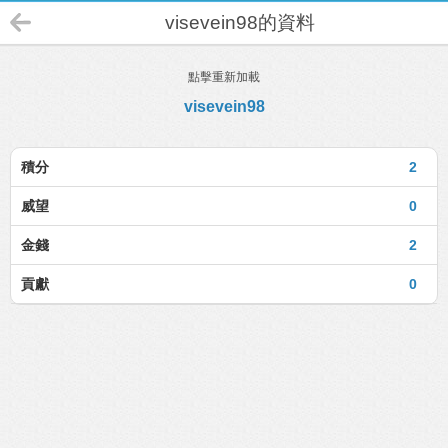
visevein98的資料
點擊重新加載
visevein98
積分
2
威望
0
金錢
2
貢獻
0