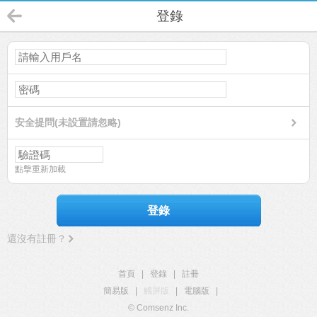
登錄
安全提問(未設置請忽略)
點擊重新加載
登錄
還沒有註冊？
首頁
|
登錄
|
註冊
簡易版
|
觸屏版
|
電腦版
|
© Comsenz Inc.