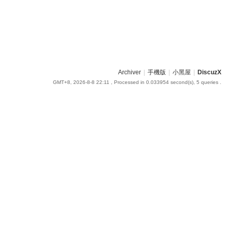
Archiver
|
手機版
|
小黑屋
|
DiscuzX
GMT+8, 2026-8-8 22:11
, Processed in 0.033954 second(s), 5 queries .