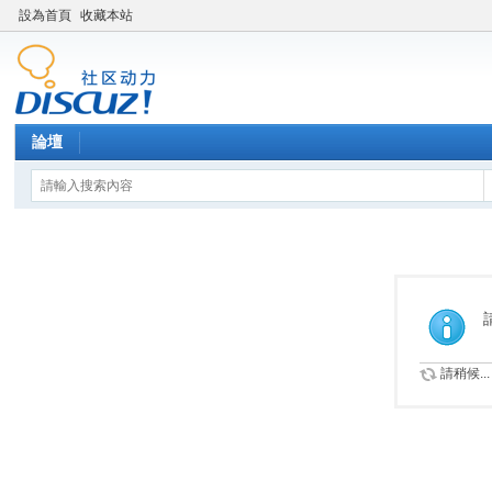
設為首頁
收藏本站
論壇
請稍候...