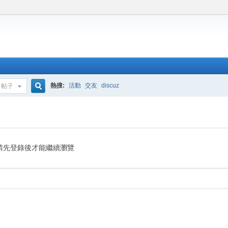
熱搜:
活動
交友
discuz
帖子
搜
索
請先登錄後才能繼續瀏覽