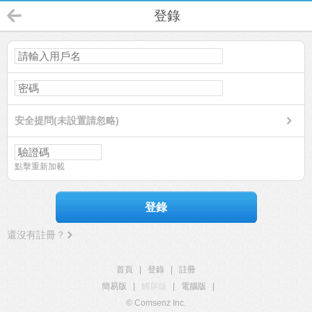
登錄
安全提問(未設置請忽略)
點擊重新加載
登錄
還沒有註冊？
首頁
|
登錄
|
註冊
簡易版
|
觸屏版
|
電腦版
|
© Comsenz Inc.