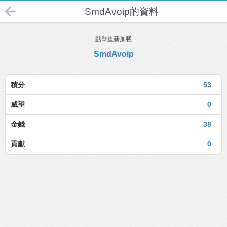
SmdAvoip的資料
點擊重新加載
SmdAvoip
積分
53
威望
0
金錢
38
貢獻
0