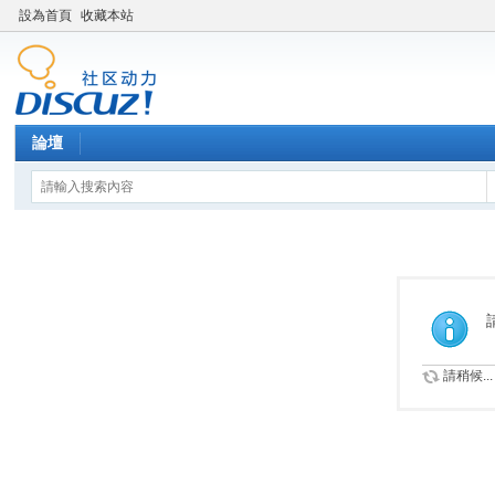
設為首頁
收藏本站
論壇
請稍候...