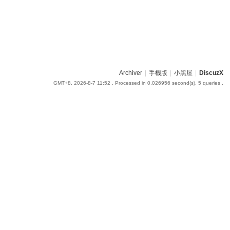
Archiver
|
手機版
|
小黑屋
|
DiscuzX
GMT+8, 2026-8-7 11:52
, Processed in 0.026956 second(s), 5 queries .