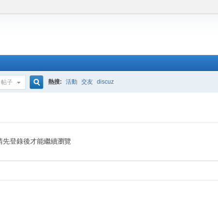
熱搜:
活動
交友
discuz
帖子
搜
索
請先登錄後才能繼續瀏覽