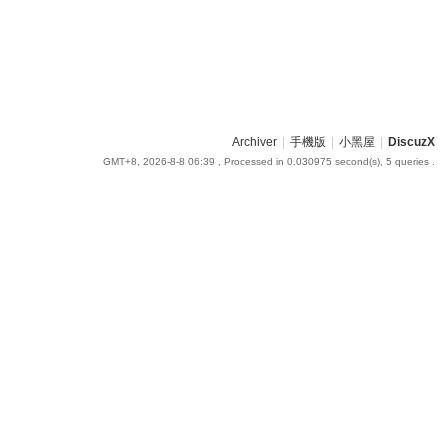
Archiver
|
手機版
|
小黑屋
|
DiscuzX
GMT+8, 2026-8-8 06:39
, Processed in 0.030975 second(s), 5 queries .