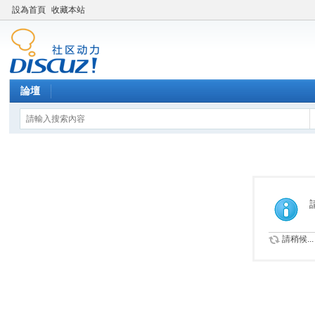
設為首頁
收藏本站
論壇
請稍候...