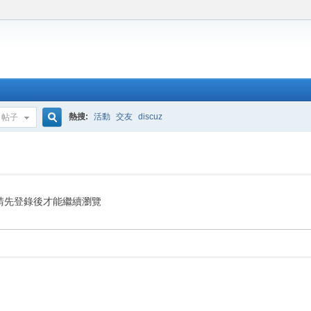
熱搜:
活動
交友
discuz
帖子
搜
索
請先登錄後才能繼續瀏覽