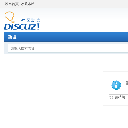
設為首頁
收藏本站
論壇
請稍候...