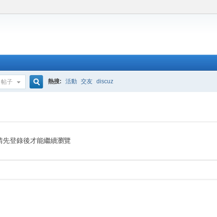
熱搜:
活動
交友
discuz
帖子
搜
索
請先登錄後才能繼續瀏覽