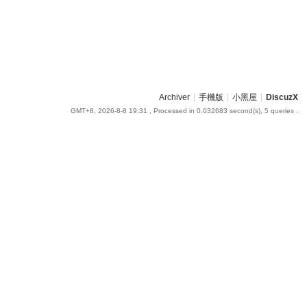
Archiver
|
手機版
|
小黑屋
|
DiscuzX
GMT+8, 2026-8-8 19:31
, Processed in 0.032683 second(s), 5 queries .