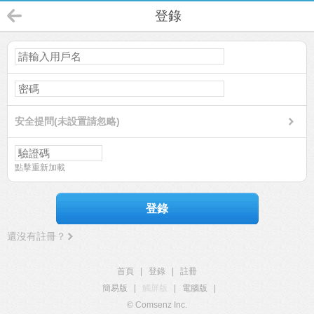
登錄
安全提問(未設置請忽略)
點擊重新加載
登錄
還沒有註冊？
首頁
|
登錄
|
註冊
簡易版
|
觸屏版
|
電腦版
|
© Comsenz Inc.