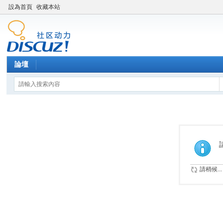
設為首頁
收藏本站
論壇
請稍候...