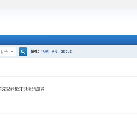
熱搜:
活動
交友
discuz
帖子
搜
索
請先登錄後才能繼續瀏覽