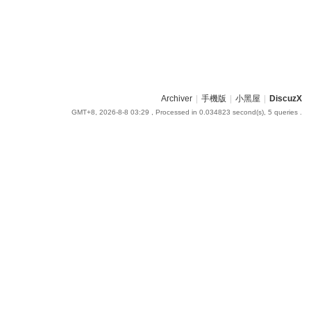
Archiver
|
手機版
|
小黑屋
|
DiscuzX
GMT+8, 2026-8-8 03:29
, Processed in 0.034823 second(s), 5 queries .