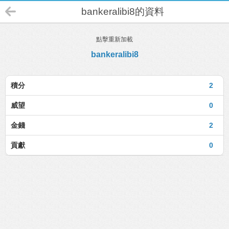
bankeralibi8的資料
點擊重新加載
bankeralibi8
積分
2
威望
0
金錢
2
貢獻
0