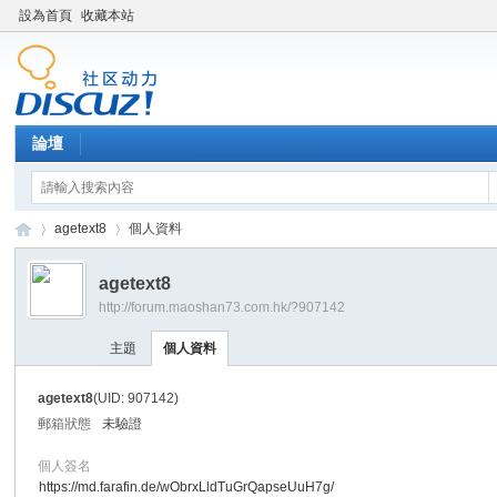
設為首頁
收藏本站
論壇
agetext8
個人資料
agetext8
http://forum.maoshan73.com.hk/?907142
Di
›
›
主題
個人資料
agetext8
(UID: 907142)
郵箱狀態
未驗證
個人簽名
https://md.farafin.de/wObrxLldTuGrQapseUuH7g/