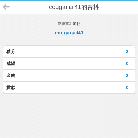
cougarjail41的資料
點擊重新加載
cougarjail41
積分
2
威望
0
金錢
2
貢獻
0