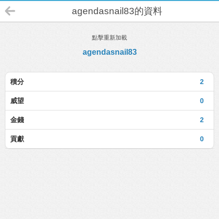
agendasnail83的資料
點擊重新加載
agendasnail83
積分
2
威望
0
金錢
2
貢獻
0