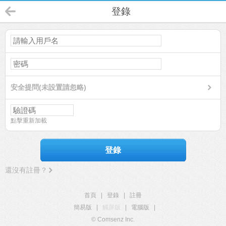
登錄
安全提問(未設置請忽略)
點擊重新加載
登錄
還沒有註冊？
首頁
|
登錄
|
註冊
簡易版
|
觸屏版
|
電腦版
|
© Comsenz Inc.