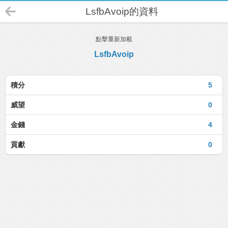
LsfbAvoip的資料
點擊重新加載
LsfbAvoip
積分
5
威望
0
金錢
4
貢獻
0