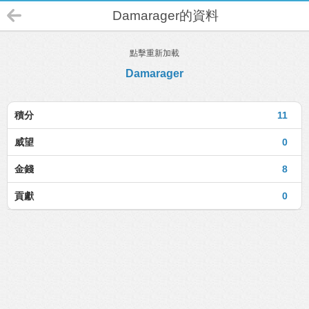
Damarager的資料
點擊重新加載
Damarager
積分
11
威望
0
金錢
8
貢獻
0