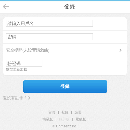
登錄
安全提問(未設置請忽略)
點擊重新加載
登錄
還沒有註冊？
首頁
|
登錄
|
註冊
簡易版
|
觸屏版
|
電腦版
|
© Comsenz Inc.