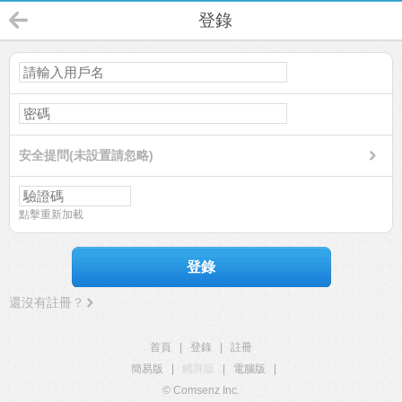
登錄
安全提問(未設置請忽略)
點擊重新加載
登錄
還沒有註冊？
首頁
|
登錄
|
註冊
簡易版
|
觸屏版
|
電腦版
|
© Comsenz Inc.