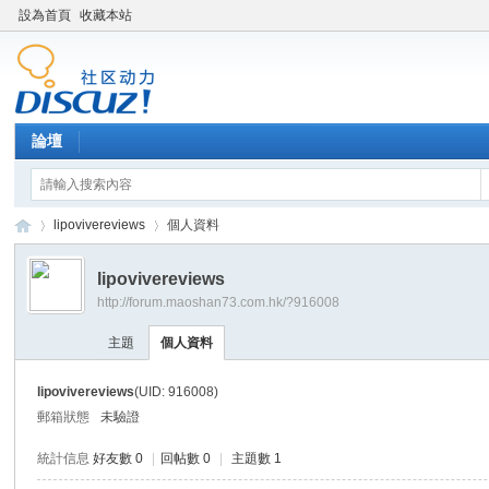
設為首頁
收藏本站
論壇
lipovivereviews
個人資料
lipovivereviews
http://forum.maoshan73.com.hk/?916008
Di
›
›
主題
個人資料
lipovivereviews
(UID: 916008)
郵箱狀態
未驗證
統計信息
好友數 0
|
回帖數 0
|
主題數 1