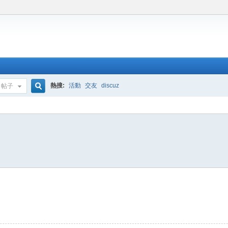
熱搜:
活動
交友
discuz
帖子
搜
索