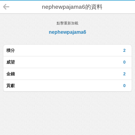
nephewpajama6的資料
點擊重新加載
nephewpajama6
積分
2
威望
0
金錢
2
貢獻
0