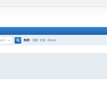
熱搜:
活動
交友
discuz
帖子
搜
索