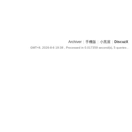
Archiver
|
手機版
|
小黑屋
|
DiscuzX
GMT+8, 2026-8-6 19:38
, Processed in 0.017359 second(s), 5 queries .