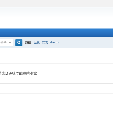
熱搜:
活動
交友
discuz
帖子
搜
索
請先登錄後才能繼續瀏覽