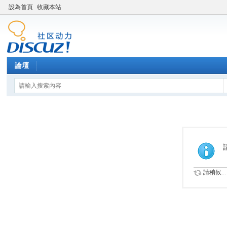
設為首頁
收藏本站
論壇
請稍候...