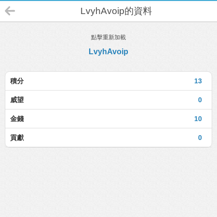
LvyhAvoip的資料
點擊重新加載
LvyhAvoip
積分
13
威望
0
金錢
10
貢獻
0