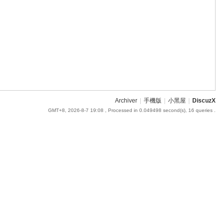
Archiver
|
手機版
|
小黑屋
|
DiscuzX
GMT+8, 2026-8-7 19:08
, Processed in 0.049498 second(s), 16 queries .