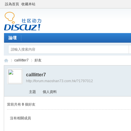
設為首頁
收藏本站
論壇
calllitter7
好友
calllitter7
http://forum.maoshan73.com.hk/?1797012
Di
›
›
主題
個人資料
當前共有
0
個好友
沒有相關成員