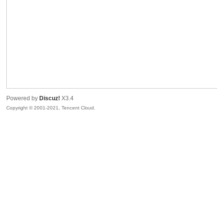
sc
Powered by
Discuz!
X3.4
Copyright © 2001-2021, Tencent Cloud.
uz!
Bo