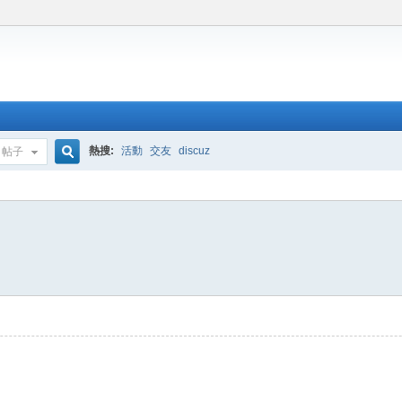
熱搜:
活動
交友
discuz
帖子
搜
索