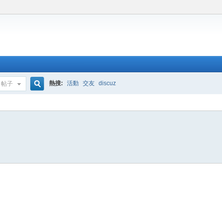
熱搜:
活動
交友
discuz
帖子
搜
索