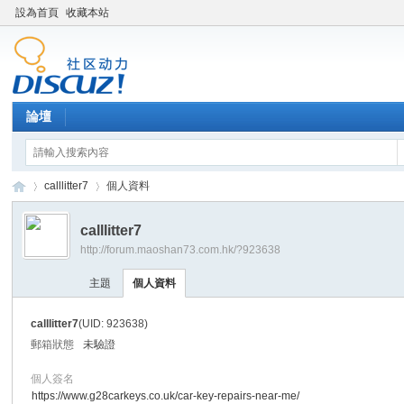
設為首頁
收藏本站
論壇
calllitter7
個人資料
calllitter7
http://forum.maoshan73.com.hk/?923638
Di
›
›
主題
個人資料
calllitter7
(UID: 923638)
郵箱狀態
未驗證
個人簽名
https://www.g28carkeys.co.uk/car-key-repairs-near-me/