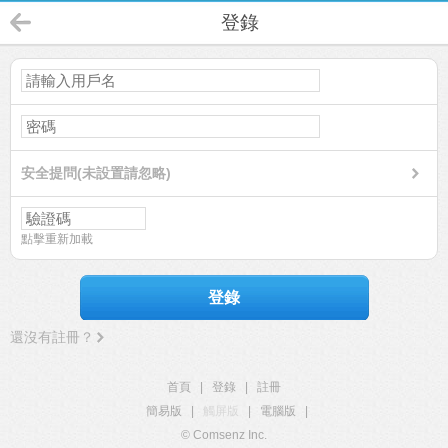
登錄
安全提問(未設置請忽略)
點擊重新加載
登錄
還沒有註冊？
首頁
|
登錄
|
註冊
簡易版
|
觸屏版
|
電腦版
|
© Comsenz Inc.