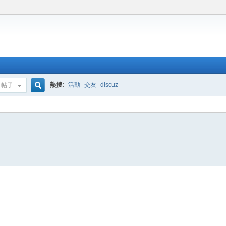
熱搜:
活動
交友
discuz
帖子
搜
索