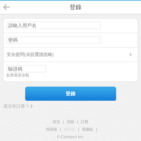
登錄
安全提問(未設置請忽略)
點擊重新加載
登錄
還沒有註冊？
首頁
|
登錄
|
註冊
簡易版
|
觸屏版
|
電腦版
|
© Comsenz Inc.