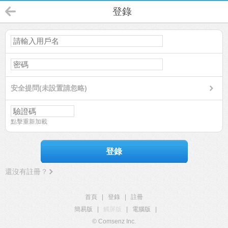
登錄
安全提問(未設置請忽略)
點擊重新加載
登錄
還沒有註冊？
首頁
|
登錄
|
註冊
簡易版
|
觸屏版
|
電腦版
|
© Comsenz Inc.