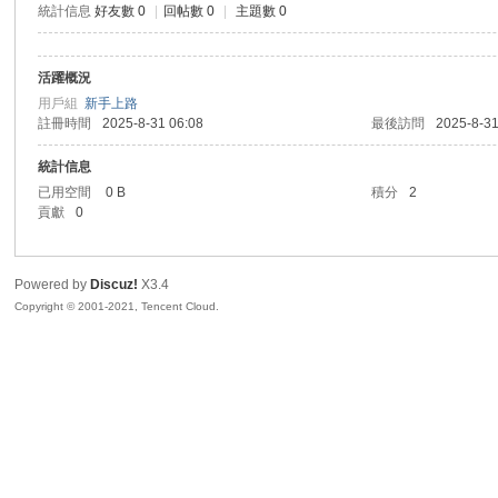
統計信息
好友數 0
|
回帖數 0
|
主題數 0
sc
活躍概況
用戶組
新手上路
註冊時間
2025-8-31 06:08
最後訪問
2025-8-31
統計信息
已用空間
0 B
積分
2
貢獻
0
uz!
Powered by
Discuz!
X3.4
Copyright © 2001-2021, Tencent Cloud.
Bo