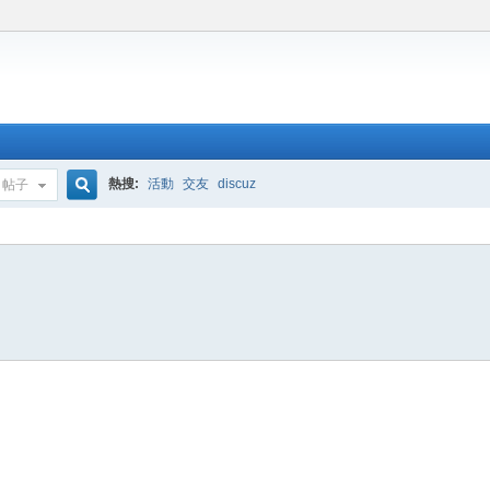
熱搜:
活動
交友
discuz
帖子
搜
索