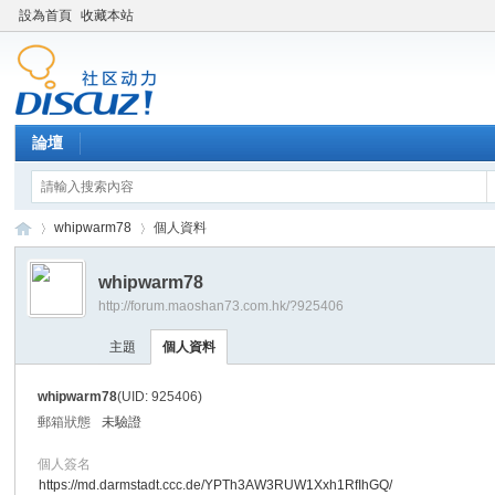
設為首頁
收藏本站
論壇
whipwarm78
個人資料
whipwarm78
http://forum.maoshan73.com.hk/?925406
Di
›
›
主題
個人資料
whipwarm78
(UID: 925406)
郵箱狀態
未驗證
個人簽名
https://md.darmstadt.ccc.de/YPTh3AW3RUW1Xxh1RfIhGQ/