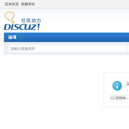
設為首頁
收藏本站
論壇
請稍候...