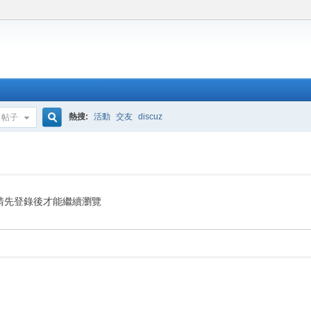
熱搜:
活動
交友
discuz
帖子
搜
索
請先登錄後才能繼續瀏覽