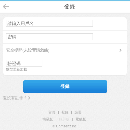
登錄
安全提問(未設置請忽略)
點擊重新加載
登錄
還沒有註冊？
首頁
|
登錄
|
註冊
簡易版
|
觸屏版
|
電腦版
|
© Comsenz Inc.