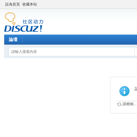
設為首頁
收藏本站
論壇
請稍候...