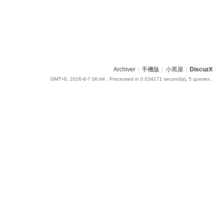
Archiver
|
手機版
|
小黑屋
|
DiscuzX
GMT+8, 2026-8-7 06:44
, Processed in 0.034171 second(s), 5 queries .