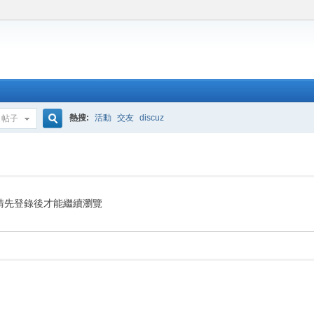
熱搜:
活動
交友
discuz
帖子
搜
索
請先登錄後才能繼續瀏覽