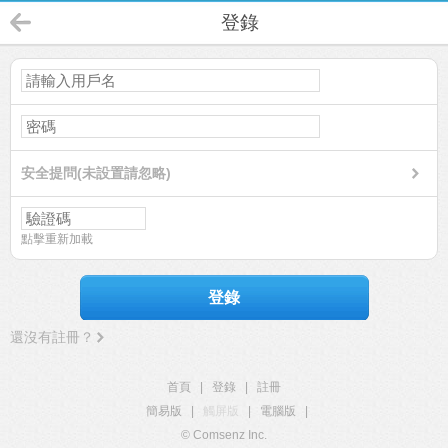
登錄
安全提問(未設置請忽略)
點擊重新加載
登錄
還沒有註冊？
首頁
|
登錄
|
註冊
簡易版
|
觸屏版
|
電腦版
|
© Comsenz Inc.