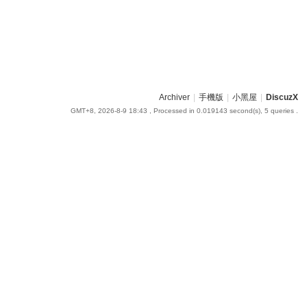
Archiver
|
手機版
|
小黑屋
|
DiscuzX
GMT+8, 2026-8-9 18:43
, Processed in 0.019143 second(s), 5 queries .