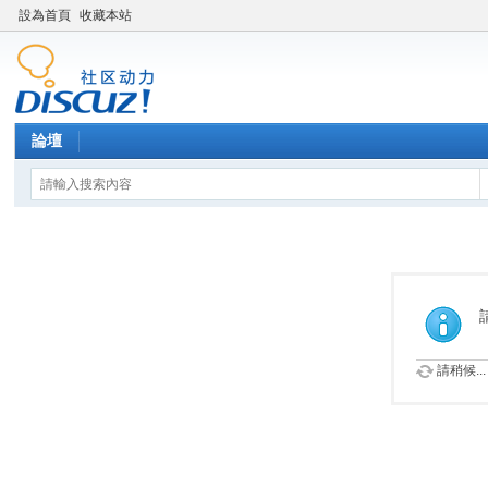
設為首頁
收藏本站
論壇
請稍候...