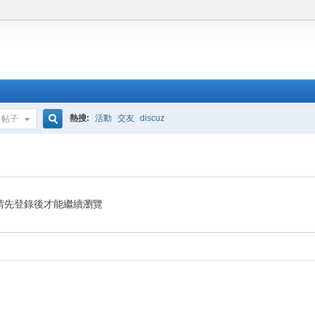
熱搜:
活動
交友
discuz
帖子
搜
索
請先登錄後才能繼續瀏覽