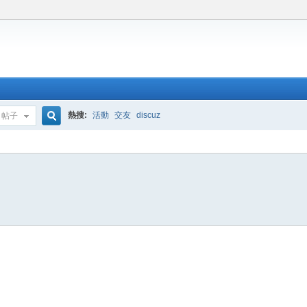
熱搜:
活動
交友
discuz
帖子
搜
索