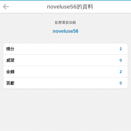
noveluse56的資料
點擊重新加載
noveluse56
積分
2
威望
0
金錢
2
貢獻
0