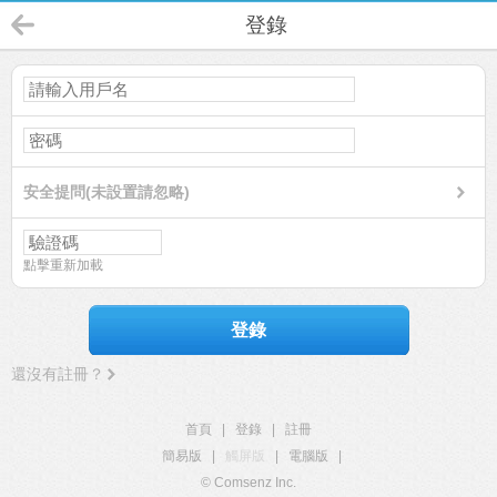
登錄
安全提問(未設置請忽略)
點擊重新加載
登錄
還沒有註冊？
首頁
|
登錄
|
註冊
簡易版
|
觸屏版
|
電腦版
|
© Comsenz Inc.