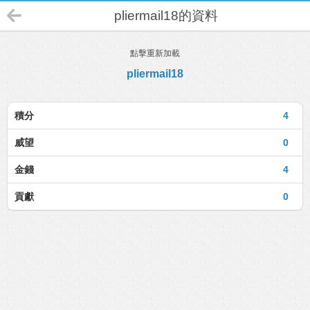
pliermail18的資料
點擊重新加載
pliermail18
積分
4
威望
0
金錢
4
貢獻
0