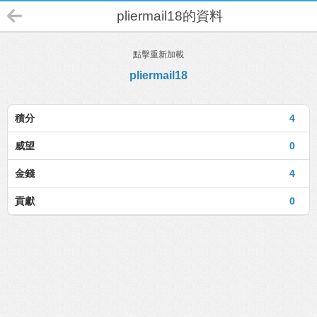
pliermail18的資料
點擊重新加載
pliermail18
積分
4
威望
0
金錢
4
貢獻
0