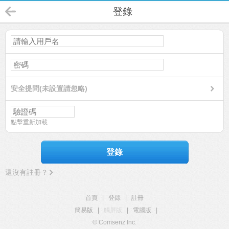
登錄
安全提問(未設置請忽略)
點擊重新加載
登錄
還沒有註冊？
首頁
|
登錄
|
註冊
簡易版
|
觸屏版
|
電腦版
|
© Comsenz Inc.