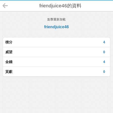
friendjuice46的資料
點擊重新加載
friendjuice46
積分
4
威望
0
金錢
4
貢獻
0