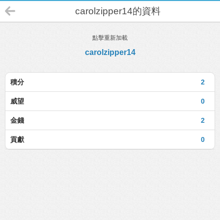
carolzipper14的資料
點擊重新加載
carolzipper14
積分
2
威望
0
金錢
2
貢獻
0