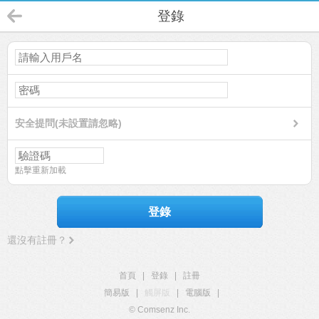
登錄
安全提問(未設置請忽略)
點擊重新加載
登錄
還沒有註冊？
首頁
|
登錄
|
註冊
簡易版
|
觸屏版
|
電腦版
|
© Comsenz Inc.