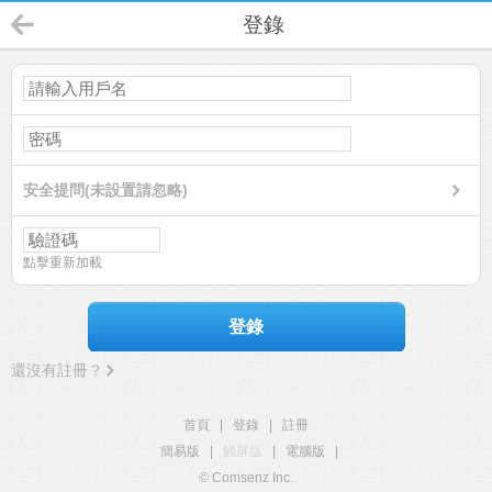
登錄
安全提問(未設置請忽略)
點擊重新加載
登錄
還沒有註冊？
首頁
|
登錄
|
註冊
簡易版
|
觸屏版
|
電腦版
|
© Comsenz Inc.