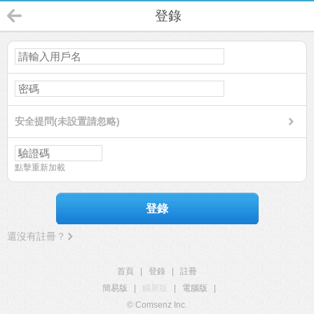
登錄
安全提問(未設置請忽略)
點擊重新加載
登錄
還沒有註冊？
首頁
|
登錄
|
註冊
簡易版
|
觸屏版
|
電腦版
|
© Comsenz Inc.