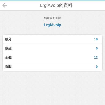
LrgiAvoip的資料
點擊重新加載
LrgiAvoip
積分
16
威望
0
金錢
12
貢獻
0