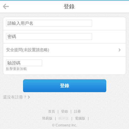
登錄
安全提問(未設置請忽略)
點擊重新加載
登錄
還沒有註冊？
首頁
|
登錄
|
註冊
簡易版
|
觸屏版
|
電腦版
|
© Comsenz Inc.