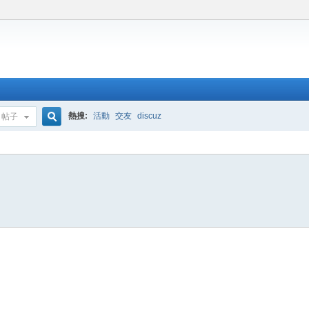
熱搜:
活動
交友
discuz
帖子
搜
索